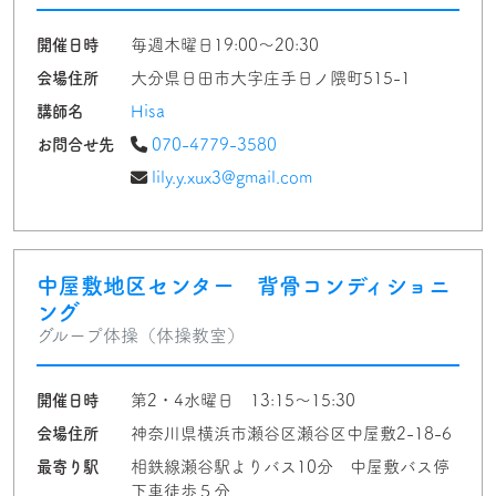
開催日時
毎週木曜日19:00〜20:30
会場住所
大分県日田市大字庄手日ノ隈町515-1
講師名
Hisa
お問合せ先
070-4779-3580
lily.y.xux3@gmail.com
中屋敷地区センター 背骨コンディショニ
ング
グループ体操（体操教室）
開催日時
第2・4水曜日 13:15～15:30
会場住所
神奈川県横浜市瀬谷区瀬谷区中屋敷2-18-6
最寄り駅
相鉄線瀬谷駅よりバス10分 中屋敷バス停
下車徒歩５分