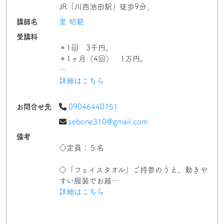
JR「川西池田駅」徒歩9分、
講師名
里 昭範
受講料
＊1回 3千円。
＊1ヶ月（4回） 1万円。
…
詳細はこちら
お問合せ先
09046440751
sebone310@gmail.com
備考
◇定員：５名
◇「フェイスタオル」ご持参のうえ、動きや
すい服装でお越…
詳細はこちら