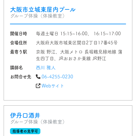
大阪市立城東屋内プール
グループ体操（体操教室）
開催日時
毎週土曜日 15:15~16:00、 16:15~17:00
会場住所
大阪府大阪市城東区関目2丁目17番45号
最寄り駅
京阪 野江、大阪メトロ 長堀鶴見緑地線 蒲
生四丁目、JRおおさか東線 JR野江
講師名
西川 雅人
お問合せ先
06-4255-0230
Webサイト
伊丹口酒井
グループ体操（体操教室）
指導者の見学可