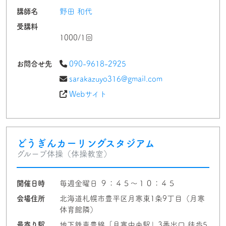
講師名
野田 和代
受講料
1000/1回
お問合せ先
090-9618-2925
sarakazuyo316@gmail.com
Webサイト
どうぎんカーリングスタジアム
グループ体操（体操教室）
開催日時
毎週金曜日 ９：４５〜１０：４５
会場住所
北海道札幌市豊平区月寒東1条9丁目（月寒
体育館隣）
最寄り駅
地下鉄東豊線「月寒中央駅」3番出口 徒歩5