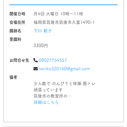
開催日時
月4回 火曜日 10時〜11時
会場住所
福岡県筑後市筑後市久富1490-1
講師名
下川 範子
受講料
3300円
お問合せ先
08027754557
noriko320160@gmail.com
備考
少人数で のんびりと体操 筋トレ
頑張っています
筑後市の教習所の…
詳細はこちら