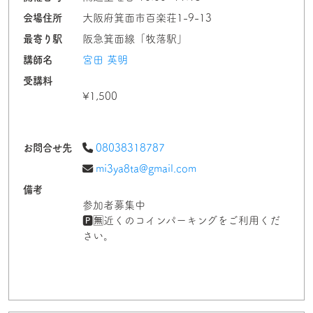
会場住所
大阪府箕面市百楽荘1-9-13
最寄り駅
阪急箕面線「牧落駅」
講師名
宮田 英明
受講料
¥1,500
お問合せ先
08038318787
mi3ya8ta@gmail.com
備考
参加者募集中
🅿️🈚近くのコインパーキングをご利用くだ
さい。