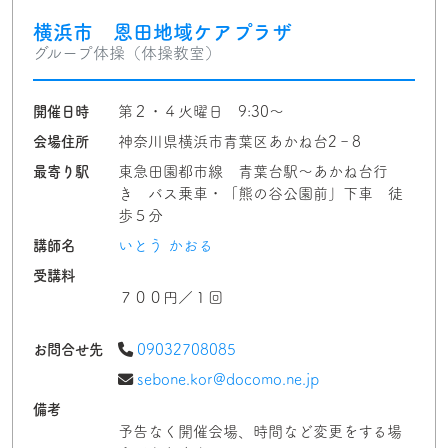
横浜市 恩田地域ケアプラザ
グループ体操（体操教室）
開催日時
第２・４火曜日 9:30～
会場住所
神奈川県横浜市青葉区あかね台2‐8
最寄り駅
東急田園都市線 青葉台駅～あかね台行
き バス乗車・「熊の谷公園前」下車 徒
歩５分
講師名
いとう かおる
受講料
７００円／１回
お問合せ先
09032708085
sebone.kor@docomo.ne.jp
備考
予告なく開催会場、時間など変更をする場