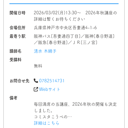
開催日時
2026/03/02(月)13:30～ 2026年秋講座の
詳細は暫くお待ちください
会場住所
兵庫県神戸市中央区吾妻通4-1-6
最寄り駅
阪神バス[吾妻通四丁目]／阪神[春日野道]
／阪急[春日野道]／ＪＲ[三ノ宮]
講師名
清水 木綿子
受講料
無料
お問合せ先
0782514731
Webサイト
備考
毎回満席の当講座、2026年秋の開催も決定
しました。
コミスタこうべの…
詳細はこちら