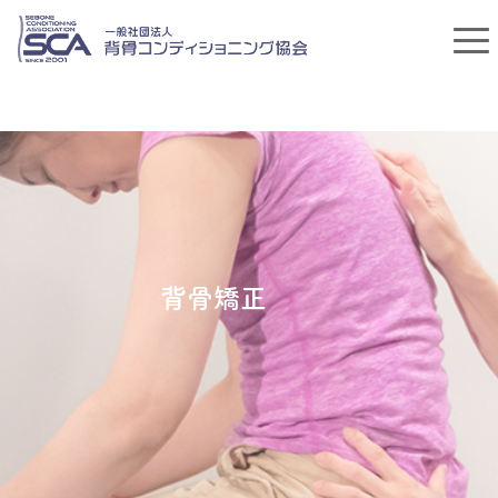
まずは
あなたの背⾻の
健康診断から！
背⾻矯正