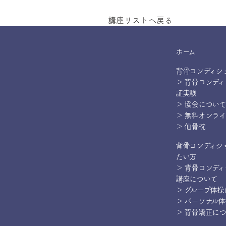
講座リストへ戻る
ホーム
背骨コンディシ
＞ 背骨コンデ
証実験
＞ 協会について
＞ 無料オンラ
＞ 仙骨枕
背骨コンディシ
たい方
＞ 背骨コンデ
講座について
＞ グループ体
＞ パーソナル
＞ 背骨矯正に