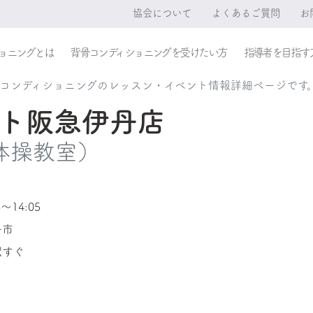
協会について
よくあるご質問
お
ョニングとは
背骨コンディショニングを受けたい方
指導者を目指す
レコンディショニングのレッスン・イベント情報詳細ページです
ット阪急伊丹店
体操教室）
〜14:05
丹市
駅すぐ