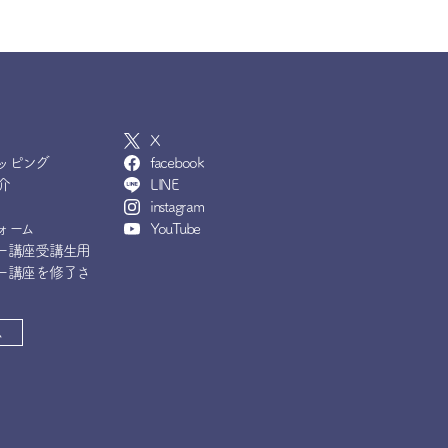
X
ッピング
facebook
介
LINE
instagram
ォーム
YouTube
ー講座受講生用
ー講座を修了さ
ム