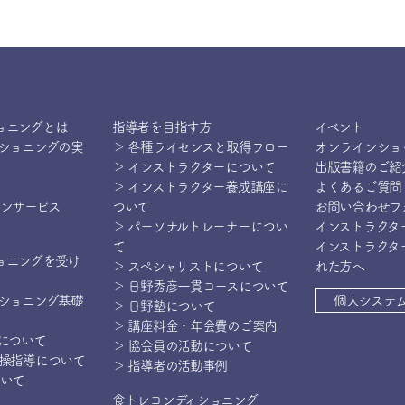
ョニングとは
指導者を目指す方
イベント
ィショニングの実
＞ 各種ライセンスと取得フロー
オンラインショ
＞ インストラクターについて
出版書籍のご紹
＞ インストラクター養成講座に
よくあるご質問
インサービス
ついて
お問い合わせフ
＞ パーソナルトレーナーについ
インストラクタ
て
インストラクタ
ョニングを受け
＞ スペシャリストについて
れた方へ
＞ 日野秀彦一貫コースについて
ィショニング基礎
個人システ
＞ 日野塾について
＞ 講座料金・年会費のご案内
操について
＞ 協会員の活動について
体操指導について
＞ 指導者の活動事例
ついて
食トレコンディショニング