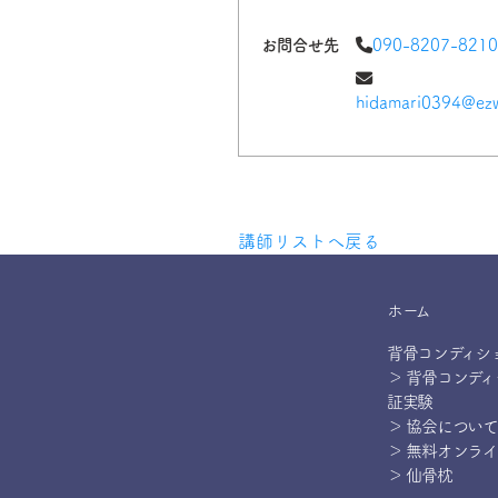
お問合せ先
090-8207-8210
hidamari0394@ezw
講師リストへ戻る
ホーム
背骨コンディシ
＞ 背骨コンデ
証実験
＞ 協会について
＞ 無料オンラ
＞ 仙骨枕