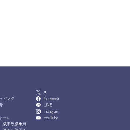
X
ッピング
facebook
介
LINE
instagram
ォーム
YouTube
ー講座受講生用