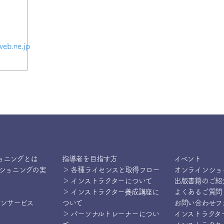
eb.ne.jp
ョニングとは
指導者を目指す方
イベント
ィショニングの実
＞ 各種ライセンスと取得フロー
オンラインショ
＞ インストラクターについて
出版書籍のご紹
＞ インストラクター養成講座に
よくあるご質問
インサービス
ついて
お問い合わせフ
＞ パーソナルトレーナーについ
インストラクタ