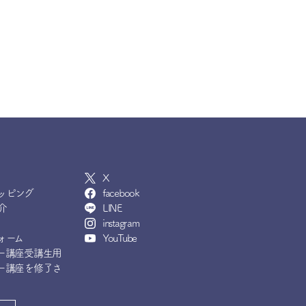
X
ッピング
facebook
介
LINE
instagram
ォーム
YouTube
ー講座受講生用
ー講座を修了さ