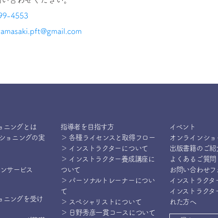
問い合わせください。
99-4553
yamasaki.pft@gmail.com
ョニングとは
指導者を目指す方
イベント
ィショニングの実
＞ 各種ライセンスと取得フロー
オンラインショ
＞ インストラクターについて
出版書籍のご紹
＞ インストラクター養成講座に
よくあるご質問
インサービス
ついて
お問い合わせフ
＞ パーソナルトレーナーについ
インストラクタ
て
インストラクタ
ョニングを受け
＞ スペシャリストについて
れた方へ
＞ 日野秀彦一貫コースについて