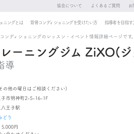
協会について
よくあるご質問
お
ョニングとは
背骨コンディショニングを受けたい方
指導者を目指す
レコンディショニングのレッスン・イベント情報詳細ページです
レーニングジム ZiXO(ジ
指導
その他の曜日はご相談ください)
市明神町2-5-16-1F
王八王子駅
みどり
5,000円