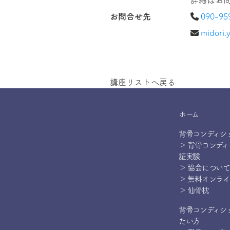
詳細はお
お問合せ先
090-95
midori.
講座リストへ戻る
ホーム
背骨コンディシ
＞ 背骨コンデ
証実験
＞ 協会について
＞ 無料オンラ
＞ 仙骨枕
背骨コンディシ
たい方