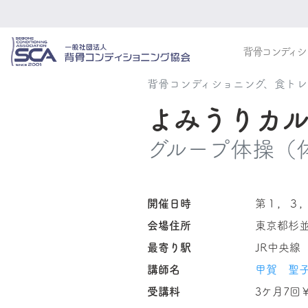
背骨コンディシ
背骨コンディショニング、食ト
よみうりカ
グループ体操（
開催日時
第１，３，
会場住所
東京都杉
最寄り駅
JR中央線
講師名
甲賀 聖
受講料
3ケ月7回