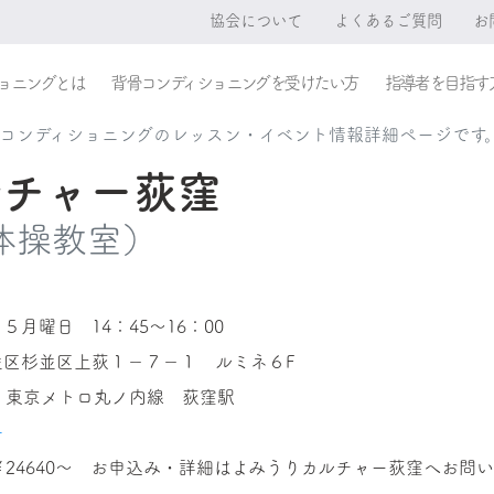
協会について
よくあるご質問
お
ョニングとは
背骨コンディショニングを受けたい方
指導者を目指す
レコンディショニングのレッスン・イベント情報詳細ページです
ルチャー荻窪
体操教室）
５月曜日 14：45～16：00
並区杉並区上荻１－７－１ ルミネ６F
 東京メトロ丸ノ内線 荻窪駅
子
￥24640～ お申込み・詳細はよみうりカルチャー荻窪へお問