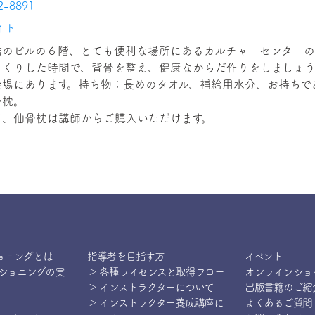
2-8891
イト
結のビルの６階、とても便利な場所にあるカルチャーセンターの
っくりした時間で、背骨を整え、健康なからだ作りをしましょう
会場にあります。持ち物：長めのタオル、補給用水分、お持ちで
骨枕。
ド、仙骨枕は講師からご購入いただけます。
ョニングとは
指導者を目指す方
イベント
ィショニングの実
＞ 各種ライセンスと取得フロー
オンラインショ
＞ インストラクターについて
出版書籍のご紹
＞ インストラクター養成講座に
よくあるご質問