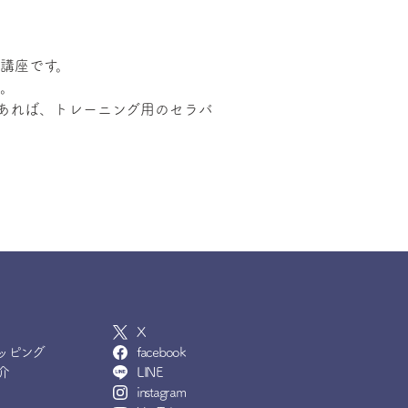
講座です。
。
あれば、トレーニング用のセラバ
X
ッピング
facebook
介
LINE
instagram