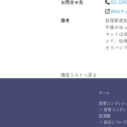
お問合せ先
03-339
Webサ
備考
荻窪駅直
午後のゆ
マットは
ンド、仙
セラバン
講座リストへ戻る
ホーム
背骨コンディシ
＞ 背骨コンデ
証実験
＞ 協会について