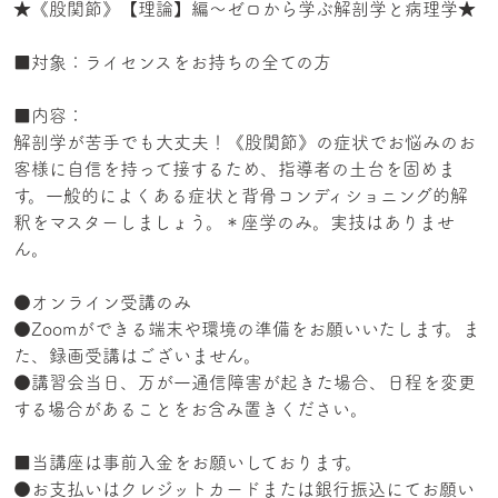
★《股関節》【理論】編〜ゼロから学ぶ解剖学と病理学★
■対象：ライセンスをお持ちの全ての方
■内容：
解剖学が苦手でも大丈夫！《股関節》の症状でお悩みのお
客様に自信を持って接するため、指導者の土台を固めま
す。一般的によくある症状と背骨コンディショニング的解
釈をマスターしましょう。＊座学のみ。実技はありませ
ん。
●オンライン受講のみ
●Zoomができる端末や環境の準備をお願いいたします。ま
た、録画受講はございません。
●講習会当日、万が一通信障害が起きた場合、日程を変更
する場合があることをお含み置きください。
■当講座は事前入金をお願いしております。
●お支払いはクレジットカードまたは銀行振込にてお願い